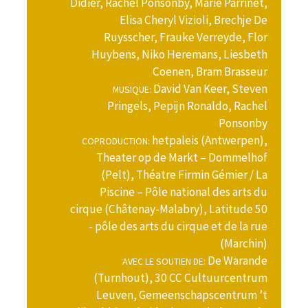
Didier, Rachel Ponsonby, Marie Parrinet,
Elisa Cheryl Vizioli, Brechje De
Ruysscher, Frauke Verreyde, Flor
Huybens, Niko Heremans, Liesbeth
Coenen, Bram Brasseur
David Van Keer, Steven
MUSIQUE:
Pringels, Pepijn Ronaldo, Rachel
Ponsonby
hetpaleis (Antwerpen),
COPRODUCTION:
Theater op de Markt – Dommelhof
(Pelt), Théatre Firmin Gémier / La
Piscine – Pôle national des arts du
cirque (Châtenay-Malabry), Latitude 50
- pôle des arts du cirque et de la rue
(Marchin)
De Warande
AVEC LE SOUTIEN DE:
(Turnhout), 30 CC Cultuurcentrum
Leuven, Gemeenschapscentrum ’t