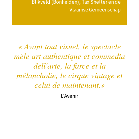
Blikveld (Bonheiden), Tax Shelter en de
Vlaamse Gemeenschap
« Avant tout visuel, le spectacle
« 
mêle art authentique et commedia
s
nt
dell'arte, la farce et la
nou
mélancholie, le cirque vintage et
pub
e
celui de maintenant.»
mes.
L'Avenir