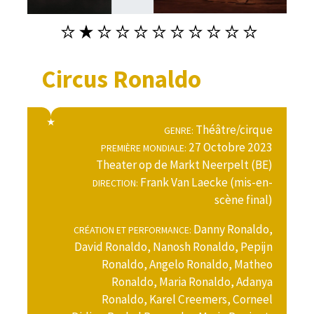
Circus Ronaldo
Théâtre/cirque
GENRE:
27 Octobre 2023
PREMIÈRE MONDIALE:
Theater op de Markt Neerpelt (BE)
Frank Van Laecke (mis-en-
DIRECTION:
scène final)
Danny Ronaldo,
CRÉATION ET PERFORMANCE:
David Ronaldo, Nanosh Ronaldo, Pepijn
Ronaldo, Angelo Ronaldo, Matheo
Ronaldo, Maria Ronaldo, Adanya
Ronaldo, Karel Creemers, Corneel