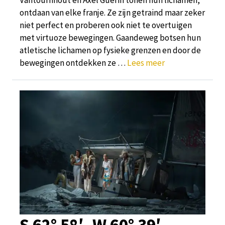
Vantournhout en Axel Guérin tonen hun lichamen,
ontdaan van elke franje. Ze zijn getraind maar zeker
niet perfect en proberen ook niet te overtuigen
met virtuoze bewegingen. Gaandeweg botsen hun
atletische lichamen op fysieke grenzen en door de
bewegingen ontdekken ze …
Lees meer
S 62° 58′, W 60° 39′