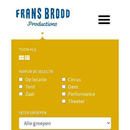
TOON ALS
VERFIJN DE SELECTIE
Op locatie
Circus
Tent
Dans
Zaal
Performance
Theater
FILTER GROEPEN