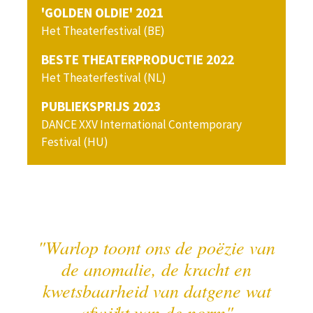
'GOLDEN OLDIE' 2021
Het Theaterfestival (BE)
BESTE THEATERPRODUCTIE 2022
Het Theaterfestival (NL)
PUBLIEKSPRIJS 2023
DANCE XXV International Contemporary
Festival (HU)
ers
"Warlop toont ons de poëzie van
met
de anomalie, de kracht en
uele
kwetsbaarheid van datgene wat
wo
 "
afwijkt van de norm"
ene