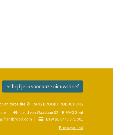
Schrijf je in voor onze nieuwsbrief
ud van deze site © FRANS BROOD PRODUCTIONS
ions
Land van Waaslaan 82 – B 9040 Gent
o@fransbrood.com
BTW BE 0443 871 901
Privacybeleid