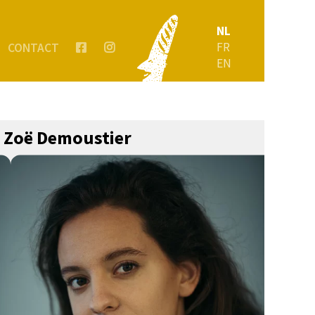
NL
FR
CONTACT
EN
Zoë Demoustier