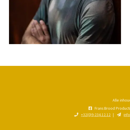
Alle inho
Frans Brood Product
+32(0)9-234.12.12
inf